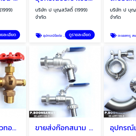
 (1999)
บริษัท ป บุญสวัสดิ์ (1999)
บริษัท ป บุญ
จำกัด
จำกัด
ายละเอียด
ดูรายละเอียด
อุปกรณ์ข้อต่อ ฟิตติ้ง สเตนเลส
ตะขอสกรู สแตนเล
ก๊อกหลอดแก้วทองเหลือง Water level gauge
ขายส่งก๊อกสนาม Hose tap ball valve