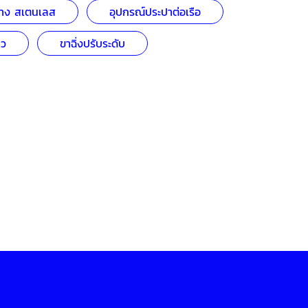
าง สเตนเลส
อุปกรณ์ประปาต่อเรือ
ยว
ขาฉิ่งปรับระดับ