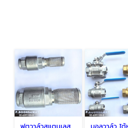
ฟุตวาล์วสแตนเลส