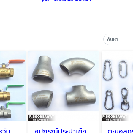
บอลวาล์ว ไต้หวัน ญี่ปุ่น
อุปกรณ์ประปาเชื่อม Welding fittings,stainless steel pipe