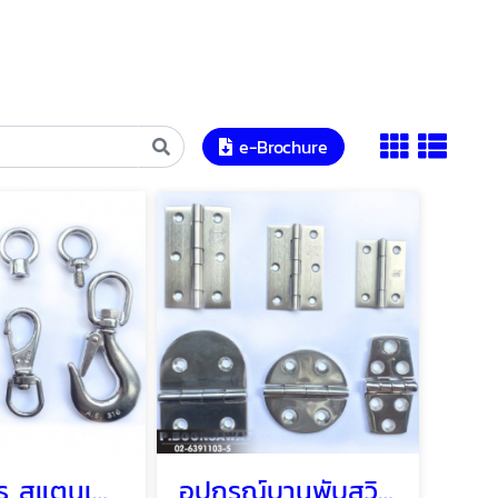
e-Brochure
ตะขอสกรู สแตนเลส Marine hook
อุปกรณ์บานพับสวิง สเตนเลส Marine hinge