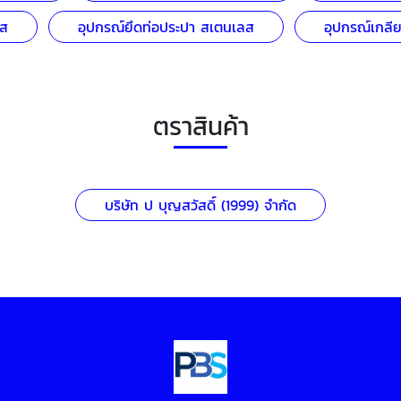
ลส
อุปกรณ์ยึดท่อประปา สเตนเลส
อุปกรณ์เกลี
ตราสินค้า
บริษัท ป บุญสวัสดิ์ (1999) จำกัด