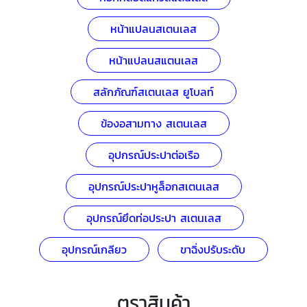
หน้าแปลนสเตนเลส
หน้าแปลนสแตนเลส
สลักภัณฑ์สเตนเลส ยูโบลท์
ข้องอสามทาง สเตนเลส
อุปกรณ์ประปาต่อเรือ
อุปกรณ์ประปาหูล็อกสเตนเลส
อุปกรณ์ยึดท่อประปา สเตนเลส
อุปกรณ์เกลียว
ขาฉิ่งปรับระดับ
ตราสินค้า