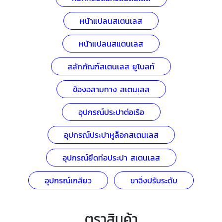
หน้าแปลนสเตนเลส
หน้าแปลนสแตนเลส
สลักภัณฑ์สเตนเลส ยูโบลท์
ข้องอสามทาง สเตนเลส
อุปกรณ์ประปาต่อเรือ
อุปกรณ์ประปาหูล็อกสเตนเลส
อุปกรณ์ยึดท่อประปา สเตนเลส
อุปกรณ์เกลียว
ขาฉิ่งปรับระดับ
ตราสินค้า