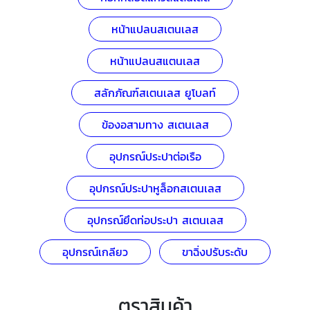
หน้าแปลนสเตนเลส
หน้าแปลนสแตนเลส
สลักภัณฑ์สเตนเลส ยูโบลท์
ข้องอสามทาง สเตนเลส
อุปกรณ์ประปาต่อเรือ
อุปกรณ์ประปาหูล็อกสเตนเลส
อุปกรณ์ยึดท่อประปา สเตนเลส
อุปกรณ์เกลียว
ขาฉิ่งปรับระดับ
ตราสินค้า