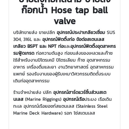
ก๊อกน้ำ Hose tap ball
valve
บริษัทขายส่ง ขายปลีก
อุปกรณ์ประปาเกลียวเชื่อม
SUS
304, 316L และ
อุปกรณ์ฟิตติ้งท่อ ข้อต่อสเตนเลส
เกลียว
BSPT และ NPT ท่อ
และ
อุปกรณ์ฟิตติ้งอุตสาหกร
รมฟู้ดเกรด
ท่อความดันสูง ท่อขนส่งของเหลวและก๊าซ
ใช้สำหรับงานปิโตรเคมี ปิโตรเลียม ก๊าซ อุตสาหกรรม
อาหาร เครื่องดื่มและยา งานวิทยาศาสตร์ อุตสาหกรรม
แพทย์ รองรับงานของผู้รับเหมาวิศวกรรมติดตั้งระบบ
เดินท่ออุตสาหกรรม
ร้านจำหน่ายส่ง ปลีก
อุปกรณ์ฮาร์ดแวร์ชิ้นส่วนสเต
นเลส
(
Marine Riggings)
อุปกรณ์เรือ
ประมง เรือเดิน
ทะเล อุปกรณ์เรือยอชท์สแตนเลส (Stainless Steel
Marine Deck Hardware) รอก โซ่สเตนเลส