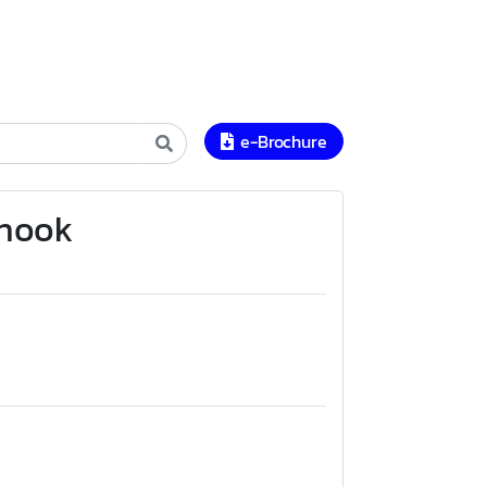
e-Brochure
 hook