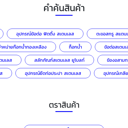
คำค้นสินค้า
อุปกรณ์ข้อต่อ ฟิตติ้ง สเตนเลส
ตะขอสกรู สแตน
จำหน่ายก๊อกน้ำทองเหลือง
ก็อกน้ำ
ข้อต่อสเตนเ
ตนเลส
สลักภัณฑ์สเตนเลส ยูโบลท์
ข้องอสามท
ลส
อุปกรณ์ยึดท่อประปา สเตนเลส
อุปกรณ์เกลี
ตราสินค้า