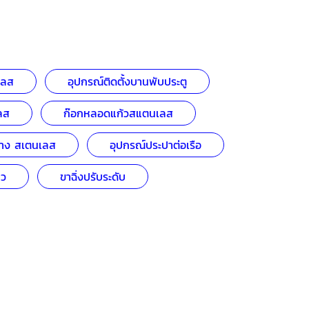
เลส
อุปกรณ์ติดตั้งบานพับประตู
ลส
ก๊อกหลอดแก้วสแตนเลส
าง สเตนเลส
อุปกรณ์ประปาต่อเรือ
ยว
ขาฉิ่งปรับระดับ