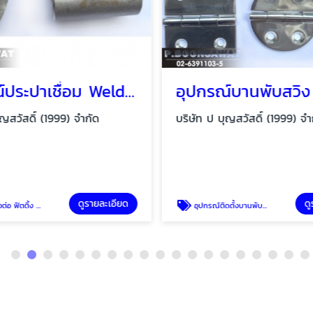
อุปกรณ์ประปาเชื่อม Welding fittings,stainless steel pipe
ุญสวัสดิ์ (1999) จำกัด
บริษัท ป บุญสวัสดิ์ (1999) จำ
ดูรายละเอียด
ดู
ฟิตติ้ง สเตนเลส
อุปกรณ์ติดตั้งบานพับประตู