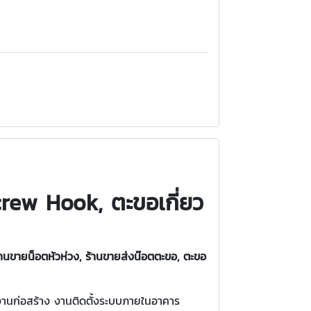
rew Hook, ตะขอเกี่ยว
้านขาย
น็อตหัวห่วง, ร้านขายส่ง
น๊อตตะขอ,
ตะขอ
งานก่อสร้าง งานติดตั้งระบบภายในอาคาร