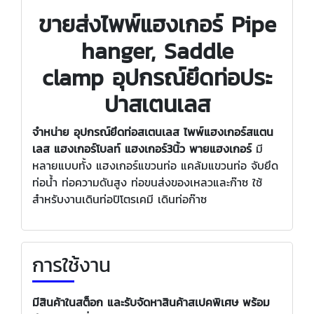
ขายส่งไพพ์แฮงเกอร์ Pipe
hanger, Saddle
clamp
อุปกรณ์ยึดท่อประ
ปาสเตนเลส
จำหน่าย อุปกรณ์ยึดท่อสเตนเลส
ไพพ์แฮงเกอร์
สแตน
เลส แฮงเกอร์โบลท์ แฮงเกอร์3นิ้ว พายแฮงเกอร์
มี
หลายแบบทั้ง แฮงเกอร์แขวนท่อ แคล้มแขวนท่อ จับยึด
ท่อน้ำ
ท่อความดันสูง ท่อขนส่งของเหลวและก๊าซ ใช้
สำหรับงานเดินท่อปิโตรเคมี เดินท่อก๊าซ
การใช้งาน
มีสินค้าในสต็อก และรับจัดหาสินค้าสเปคพิเศษ พร้อม