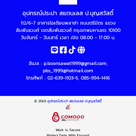
อุปกรณ์ประปา สแตนเลส ป.บุญสวัสดิ์
112/6-7 อาคารโอเดียนพลาซ่า ถนนตรีมิตร แขวง
สัมพันธวงศ์ เขตสัมพันธวงศ์ กรุงเทพมหานคร 10100
วันจันทร์ - วันเสาร์ เวลา เปิด 08.00 - 17.00 น.
อีเมล :
p.boonsawat1999@gmail.com
,
pbs_1999@hotmail.com
โทรศัพท์ :
02-639-1103-5
,
085-994-1416
© 2569
อุปกรณ์ประปา สแตนเลส ป.บุญสวัสดิ์
Work is Secure
Protect Data With Encrypt