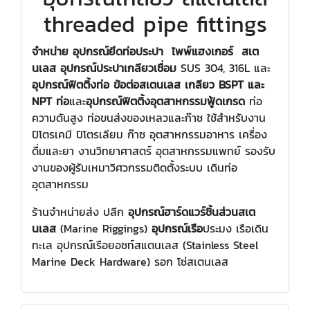
threaded pipe fittings
จำหน่าย อุปกรณ์ยึดท่อประปา ไพพ์แฮงเกอร์ สเต
นเลส
อุปกรณ์ประปาเกลียวเชื่อม
SUS 304, 316L และ
อุปกรณ์ฟิตติ้งท่อ ข้อต่อสเตนเลส เกลียว
BSPT และ
NPT ท่อ
และ
อุปกรณ์ฟิตติ้งอุตสาหกรรมฟู้ดเกรด
ท่อ
ความดันสูง ท่อขนส่งของเหลวและก๊าซ ใช้สำหรับงาน
ปิโตรเคมี ปิโตรเลียม ก๊าซ อุตสาหกรรมอาหาร เครื่อง
ดื่มและยา งานวิทยาศาสตร์ อุตสาหกรรมแพทย์ รองรับ
งานของผู้รับเหมาวิศวกรรมติดตั้งระบบ เดินท่อ
อุตสาหกรรม
ร้านจำหน่ายส่ง ปลีก
อุปกรณ์ฮาร์ดแวร์ชิ้นส่วนสเต
นเลส
(
Marine Riggings)
อุปกรณ์เรือ
ประมง เรือเดิน
ทะเล อุปกรณ์เรือยอชท์สแตนเลส (Stainless Steel
Marine Deck Hardware) รอก โซ่สเตนเลส